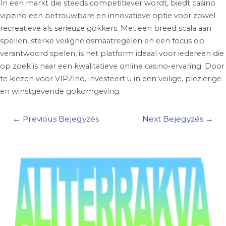
In een markt die steeds competitiever wordt, biedt casino
vipzino een betrouwbare en innovatieve optie voor zowel
recreatieve als serieuze gokkers. Met een breed scala aan
spellen, sterke veiligheidsmaatregelen en een focus op
verantwoord spelen, is het platform ideaal voor iedereen die
op zoek is naar een kwalitatieve online casino-ervaring. Door
te kiezen voor VIPZino, investeert u in een veilige, plezierige
en winstgevende gokomgeving.
Bejegyzés
←
Previous Bejegyzés
Next Bejegyzés
→
navigáció