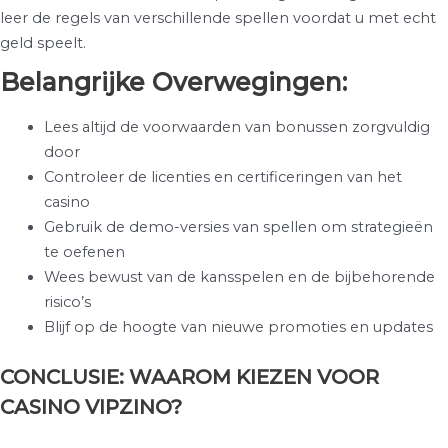
leer de regels van verschillende spellen voordat u met echt
geld speelt.
Belangrijke Overwegingen:
Lees altijd de voorwaarden van bonussen zorgvuldig
door
Controleer de licenties en certificeringen van het
casino
Gebruik de demo-versies van spellen om strategieën
te oefenen
Wees bewust van de kansspelen en de bijbehorende
risico’s
Blijf op de hoogte van nieuwe promoties en updates
CONCLUSIE: WAAROM KIEZEN VOOR
CASINO VIPZINO?