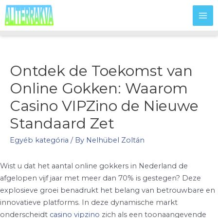
MA
ME
Ontdek de Toekomst van
Online Gokken: Waarom
Casino VIPZino de Nieuwe
Standaard Zet
Egyéb kategória
/ By
Nelhübel Zoltán
Wist u dat het aantal online gokkers in Nederland de
afgelopen vijf jaar met meer dan 70% is gestegen? Deze
explosieve groei benadrukt het belang van betrouwbare en
innovatieve platforms. In deze dynamische markt
onderscheidt
casino vipzino
zich als een toonaangevende