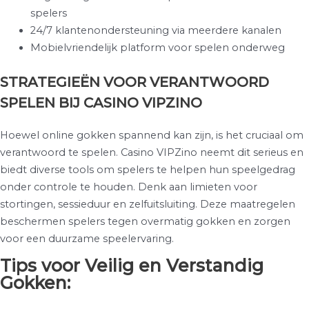
spelers
24/7 klantenondersteuning via meerdere kanalen
Mobielvriendelijk platform voor spelen onderweg
STRATEGIEËN VOOR VERANTWOORD
SPELEN BIJ CASINO VIPZINO
Hoewel online gokken spannend kan zijn, is het cruciaal om
verantwoord te spelen. Casino VIPZino neemt dit serieus en
biedt diverse tools om spelers te helpen hun speelgedrag
onder controle te houden. Denk aan limieten voor
stortingen, sessieduur en zelfuitsluiting. Deze maatregelen
beschermen spelers tegen overmatig gokken en zorgen
voor een duurzame speelervaring.
Tips voor Veilig en Verstandig
Gokken: