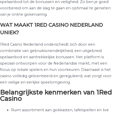
spelaanbod tot de bonussen en veiligheid. Zo ben je goed
voorbereid om aan de slag te gaan en optimaal te genieten
van je online gokervaring.
WAT MAAKT 1RED CASINO NEDERLAND
UNIEK?
1Red Casino Nederland onderscheidt zich door een
combinatie van gebruiksvriendelijkheid, een uitgebreid
spelaanbod en aantrekkelijke bonussen. Het platform is
speciaal ontworpen voor de Nederlandse markt, met een
focus op lokale spelers en hun voorkeuren. Daarnaast is het
casino volledig gelicentieerd en gereguleerd, wat zorgt voor
een veilige en eerlijke speelomgeving.
Belangrijkste kenmerken van 1Red
Casino
Ruim assortiment aan gokkasten, tafelspellen en live