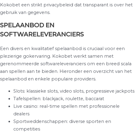
Kokobet een strikt privacybeleid dat transparant is over het
gebruik van gegevens.
SPELAANBOD EN
SOFTWARELEVERANCIERS
Een divers en kwalitatief spelaanbod is cruciaal voor een
plezierige gokervaring. Kokobet werkt samen met
gerenommeerde softwareleveranciers om een breed scala
aan spellen aan te bieden. Hieronder een overzicht van het
spelaanbod en enkele populaire providers.
Slots: klassieke slots, video slots, progressieve jackpots
Tafelspellen: blackjack, roulette, baccarat
Live casino: real-time spellen met professionele
dealers
Sportweddenschappen: diverse sporten en
competities