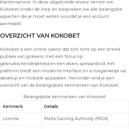
klantenservice. In deze uitgebreide review nemen we
Kokobet onder de loep en bespreken we alle belangrijke
aspecten die je moet weten voordat je een account
aanmaakt.
OVERZICHT VAN KOKOBET
Kokobet is een online casino dat zich richt op een breed
publiek van gokkers, met een focus op
gebruiksvriendelijkheid en een divers spelaanbod. Het
platform biedt een moderne interface en is toegankelijk via
desktop en mobiele apparaten. Hieronder vind je een
overzicht van de belangrijkste kenmerken van Kokobet.
Belangrijkste kenmerken van Kokobet
Kenmerk
Details
Licentie
Malta Gaming Authority (MGA)