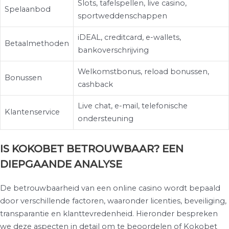
Slots, tafelspellen, live casino,
Spelaanbod
sportweddenschappen
iDEAL, creditcard, e-wallets,
Betaalmethoden
bankoverschrijving
Welkomstbonus, reload bonussen,
Bonussen
cashback
Live chat, e-mail, telefonische
Klantenservice
ondersteuning
IS KOKOBET BETROUWBAAR? EEN
DIEPGAANDE ANALYSE
De betrouwbaarheid van een online casino wordt bepaald
door verschillende factoren, waaronder licenties, beveiliging,
transparantie en klanttevredenheid. Hieronder bespreken
we deze aspecten in detail om te beoordelen of Kokobet