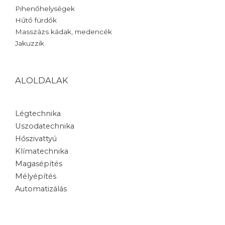
Pihenőhelységek
Hűtő fürdők
Masszázs kádak, medencék
Jakuzzik
ALOLDALAK
Légtechnika
Uszodatechnika
Hőszivattyú
Klímatechnika
Magasépítés
Mélyépítés
Automatizálás