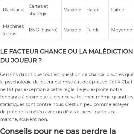
Cartes et
Blackjack
Variable
Haute
Faible
stratégie
Machines
RNG (hasard)
Variable
Faible
Moyenne
à sous
LE FACTEUR CHANCE OU LA MALÉDICTION
DU JOUEUR ?
Certains diront que tout est question de chance, d’autres que
la psychologie du joueur est mise à rude épreuve. Jet X Cbet
ne fait pas exception à cette règle. Le jeu exploite notre
tendance à croire que la chance va tourner, même quand les
statistiques sont contre nous. C’est un peu comme essayer
de prédire la météo avec un dé à six faces : parfois ça
marche, souvent non.
Conseils pour ne pas perdre la