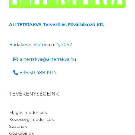
ALITERRAKVA Tervező és Fővállalkozó Kft.
Budakeszi, Viktória u. 4, 2092
aliterrakva@aliterrakva.hu
+36 30 488 1914
TEVÉKENYSÉGEINK
Magán medencék
Közösségi medencék
Szaunák
Gőzkabinok