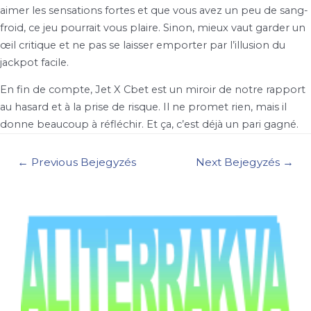
aimer les sensations fortes et que vous avez un peu de sang-
froid, ce jeu pourrait vous plaire. Sinon, mieux vaut garder un
œil critique et ne pas se laisser emporter par l’illusion du
jackpot facile.
En fin de compte, Jet X Cbet est un miroir de notre rapport
au hasard et à la prise de risque. Il ne promet rien, mais il
donne beaucoup à réfléchir. Et ça, c’est déjà un pari gagné.
Bejegyzés
←
Previous Bejegyzés
Next Bejegyzés
→
navigáció