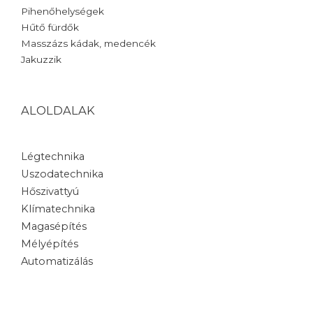
Pihenőhelységek
Hűtő fürdők
Masszázs kádak, medencék
Jakuzzik
ALOLDALAK
Légtechnika
Uszodatechnika
Hőszivattyú
Klímatechnika
Magasépítés
Mélyépítés
Automatizálás