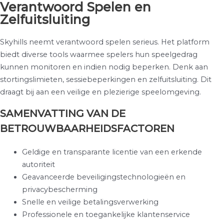
Verantwoord Spelen en
Zelfuitsluiting
Skyhills neemt verantwoord spelen serieus. Het platform
biedt diverse tools waarmee spelers hun speelgedrag
kunnen monitoren en indien nodig beperken. Denk aan
stortingslimieten, sessiebeperkingen en zelfuitsluiting. Dit
draagt bij aan een veilige en plezierige speelomgeving.
SAMENVATTING VAN DE
BETROUWBAARHEIDSFACTOREN
Geldige en transparante licentie van een erkende
autoriteit
Geavanceerde beveiligingstechnologieën en
privacybescherming
Snelle en veilige betalingsverwerking
Professionele en toegankelijke klantenservice