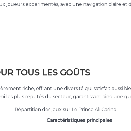
ux joueurs expérimentés, avec une navigation claire et 
UR TOUS LES GOÛTS
ièrement riche, offrant une diversité qui satisfait aussi
i les plus réputés du secteur, garantissant ainsi une qu
Répartition des jeux sur Le Prince Ali Casino
Caractéristiques principales