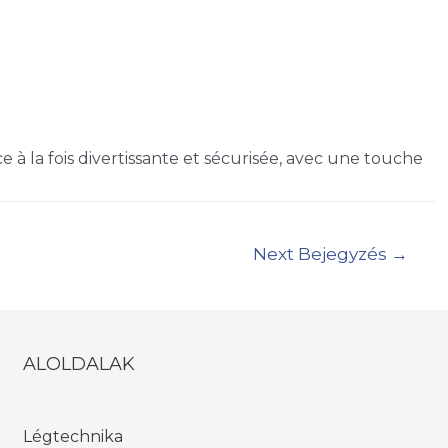
à la fois divertissante et sécurisée, avec une touche
Next Bejegyzés
→
ALOLDALAK
Légtechnika