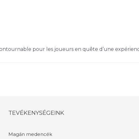
ontournable pour les joueurs en quête d’une expérience 
TEVÉKENYSÉGEINK
Magán medencék