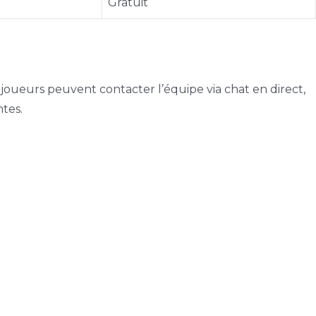
Gratuit
es joueurs peuvent contacter l’équipe via chat en direct,
tes.