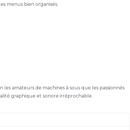
des menus bien organisés.
 bien les amateurs de machines à sous que les passionnés
alité graphique et sonore irréprochable.