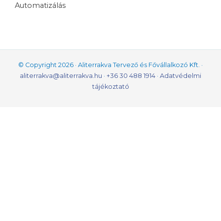
Automatizálás
© Copyright 2026 · Aliterrakva Tervező és Fővállalkozó Kft. ·
aliterrakva@aliterrakva.hu
·
+36 30 488 1914
·
Adatvédelmi
tájékoztató